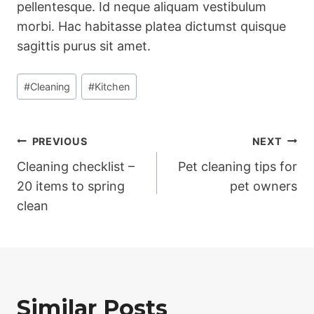
pellentesque. Id neque aliquam vestibulum
morbi. Hac habitasse platea dictumst quisque
sagittis purus sit amet.
Post
#
Cleaning
#
Kitchen
Tags:
Post
PREVIOUS
NEXT
Cleaning checklist –
Pet cleaning tips for
navigation
20 items to spring
pet owners
clean
Similar Posts